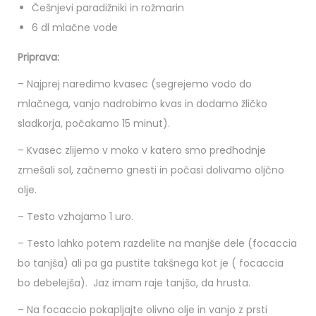
Češnjevi paradižniki in rožmarin
6 dl mlačne vode
Priprava:
– Najprej naredimo kvasec (segrejemo vodo do
mlačnega, vanjo nadrobimo kvas in dodamo žličko
sladkorja, počakamo 15 minut).
– Kvasec zlijemo v moko v katero smo predhodnje
zmešali sol, začnemo gnesti in počasi dolivamo oljčno
olje.
– Testo vzhajamo 1 uro.
– Testo lahko potem razdelite na manjše dele (focaccia
bo tanjša) ali pa ga pustite takšnega kot je ( focaccia
bo debelejša). Jaz imam raje tanjšo, da hrusta.
– Na focaccio pokapljajte olivno olje in vanjo z prsti