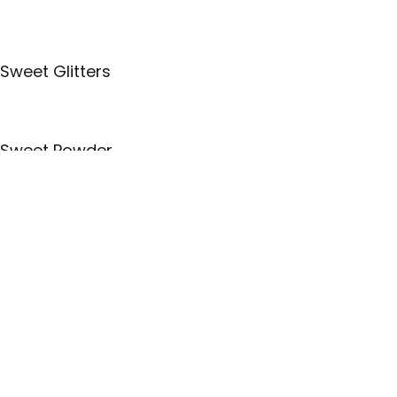
Sweet Glitters
Sweet Powder
Backwerkzeuge
Sets
E-Book