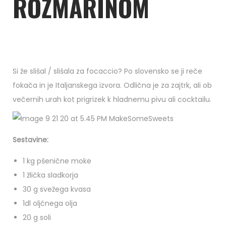
ROŽMARINOM
Si že slišal / slišala za focaccio? Po slovensko se ji reče
fokača in je Italjanskega izvora. Odlična je za zajtrk, ali ob
večernih urah kot prigrizek k hladnemu pivu ali cocktailu.
Sestavine:
1 kg pšenične moke
1 žlička sladkorja
30 g svežega kvasa
1dl oljčnega olja
20 g soli