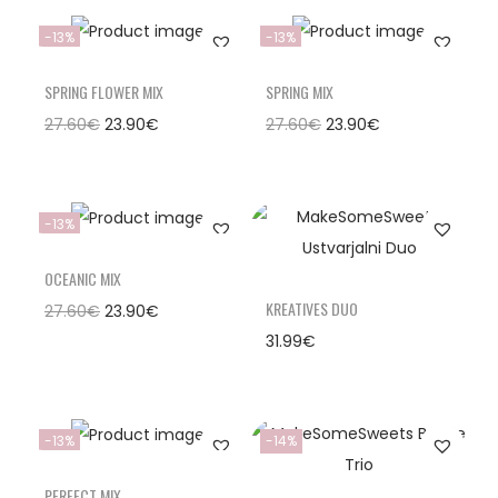
-13%
-13%
SPRING FLOWER MIX
SPRING MIX
27.60
€
23.90
€
27.60
€
23.90
€
-13%
OCEANIC MIX
KREATIVES DUO
27.60
€
23.90
€
31.99
€
-13%
-14%
PERFECT MIX