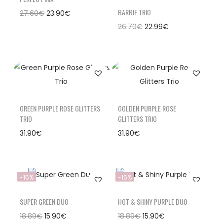
BARBIE TRIO
27.60
€
23.90
€
26.70
€
22.99
€
GREEN PURPLE ROSE GLITTERS
GOLDEN PURPLE ROSE
TRIO
GLITTERS TRIO
31.90
€
31.90
€
-16%
-16%
SUPER GREEN DUO
HOT & SHINY PURPLE DUO
18.89
€
15.90
€
18.89
€
15.90
€