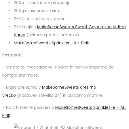
200ml smetane za stepanje
200g mascarpone sira
2-3 žlice sladkorja v prahu
2-3 kapjice
MakeSomeSweets Sweet Color rozne jedilne
barve
(oziroma po želji odtenka)
MakeSomeSweets Sprinkles – ALL PINK
Postopek:
– Smetano, mascarpone, sladkor in barvilo stepamo do
kompaktne mase.
– Maso preložimo v
MakeSomeSweets dresirno
vrečko
(nastavek številka 24) in okrasimo mafine.
– Na vrh kreme posujemo
MakeSomeSweets Sprinkles-e – ALL
PINK
.