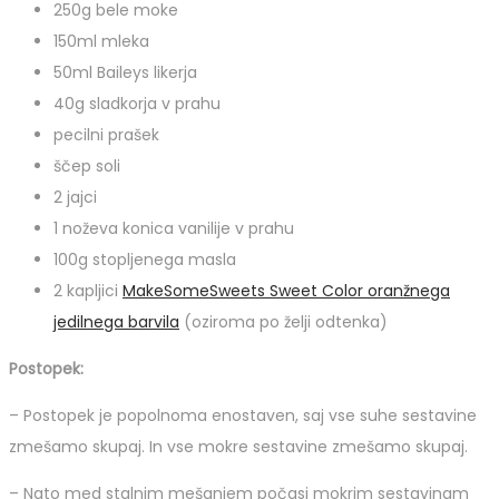
250g bele moke
150ml mleka
50ml Baileys likerja
40g sladkorja v prahu
pecilni prašek
ščep soli
2 jajci
1 noževa konica vanilije v prahu
100g stopljenega masla
2 kapljici
MakeSomeSweets Sweet Color oranžnega
jedilnega barvila
(oziroma po želji odtenka)
Postopek:
– Postopek je popolnoma enostaven, saj vse suhe sestavine
zmešamo skupaj. In vse mokre sestavine zmešamo skupaj.
– Nato med stalnim mešanjem počasi mokrim sestavinam