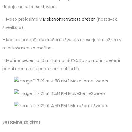
dodajamo suhe sestavine.
– Maso preložimo v
MakeSomeSweets dreser
(nastavek
številka 5).
– Maso s pomočjo MakeSomeSweets dreserja preložimo v
mini košarice za mafine.
– Mafine pečemo 10 minut na 180°C. Ko so mafini pečeni
počakamo da se popolnoma ohladijo.
Sestavine za okras: