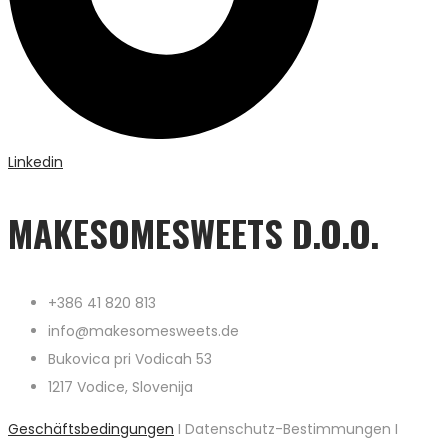
Linkedin
MAKESOMESWEETS D.O.O.
+386 41 820 813
info@makesomesweets.de
Bukovica pri Vodicah 53
1217 Vodice, Slovenija
Geschäftsbedingungen
I Datenschutz-Bestimmungen I