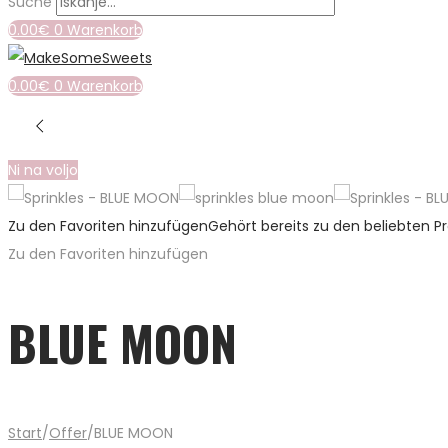
Suche
0.00
€
0
Warenkorb
0.00
€
0
Warenkorb
Ni na voljo
Zu den Favoriten hinzufügen
Gehört bereits zu den beliebten P
Zu den Favoriten hinzufügen
BLUE MOON
Start
/
Offer
/
BLUE MOON