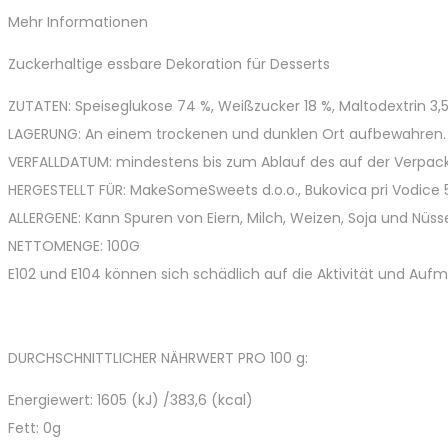
Mehr Informationen
Zuckerhaltige essbare Dekoration für Desserts
ZUTATEN: Speiseglukose 74 %, Weißzucker 18 %, Maltodextrin 3,5 
LAGERUNG: An einem trockenen und dunklen Ort aufbewahren.
VERFALLDATUM: mindestens bis zum Ablauf des auf der Verpa
HERGESTELLT FÜR: MakeSomeSweets d.o.o., Bukovica pri Vodice 53
ALLERGENE: Kann Spuren von Eiern, Milch, Weizen, Soja und Nüss
NETTOMENGE: 100G
E102 und E104 können sich schädlich auf die Aktivität und Auf
DURCHSCHNITTLICHER NÄHRWERT PRO 100 g:
Energiewert: 1605 (kJ) /383,6 (kcal)
Fett: 0g