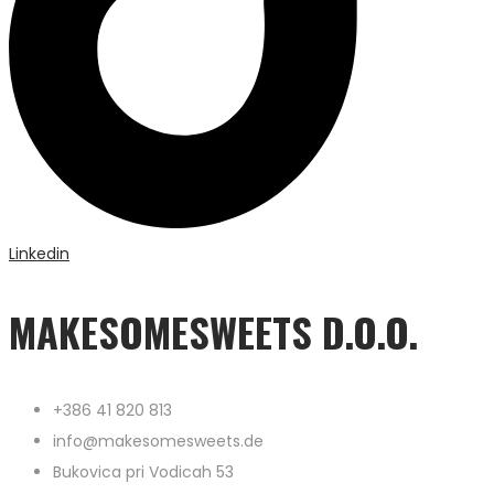
Linkedin
MAKESOMESWEETS D.O.O.
+386 41 820 813
info@makesomesweets.de
Bukovica pri Vodicah 53