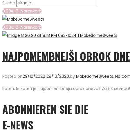
Suche
0.00
€
0
Warenkorb
0.00
€
0
Warenkorb
NAJPOMEMBNEJŠI OBROK DNEV
Posted on
29/10/2020
29/10/2020
.
by
MakeSomeSweets
.
No co
Kateri, le kateri je najpomembnejši obrok dneva? Zajtrk seveda
ABONNIEREN SIE DIE
E-NEWS