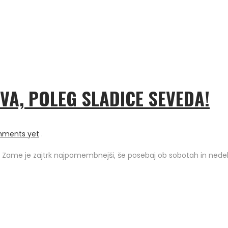
A, POLEG SLADICE SEVEDA!
mments yet
.
! Zame je zajtrk najpomembnejši, še posebaj ob sobotah in nedel