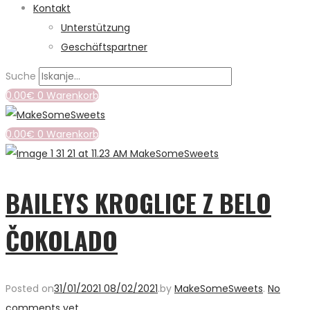
Kontakt
Unterstützung
Geschäftspartner
Suche
0.00
€
0
Warenkorb
0.00
€
0
Warenkorb
BAILEYS KROGLICE Z BELO
ČOKOLADO
Posted on
31/01/2021
08/02/2021
.
by
MakeSomeSweets
.
No
comments yet
.