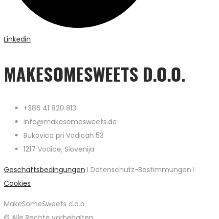
Linkedin
MAKESOMESWEETS D.O.O.
+386 41 820 813
info@makesomesweets.de
Bukovica pri Vodicah 53
1217 Vodice, Slovenija
Geschäftsbedingungen
I Datenschutz-Bestimmungen I
Cookies
MakeSomeSweets d.o.o.
© Alle Rechte vorbehalten.