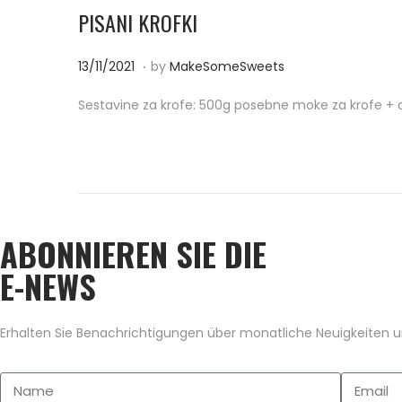
PISANI KROFKI
.
P
1
13/11/2021
by
MakeSomeSweets
o
3
Sestavine za krofe: 500g posebne moke za krofe + 
s
/
t
0
e
4
d
/
o
2
ABONNIEREN SIE DIE
n
0
2
E-NEWS
2
Erhalten Sie Benachrichtigungen über monatliche Neuigkeiten un