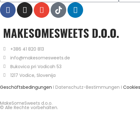
MAKESOMESWEETS D.O.O.
+386 41 820 813
info@makesomesweets.de
Bukovica pri Vodicah 53
1217 Vodice, Slovenija
Geschäftsbedingungen
I Datenschutz-Bestimmungen I
Cookie
MakeSomeSweets d.o.o.
© Alle Rechte vorbehalten.