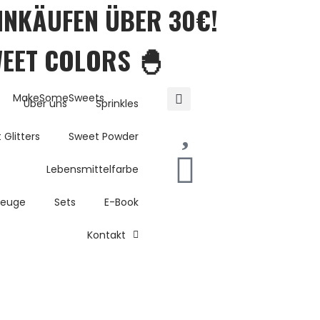
EINKÄUFEN ÜBER 30€!
WEET COLORS 🐣
Über uns
Sprinkles
 Glitters
Sweet Powder
Lebensmittelfarbe
zeuge
Sets
E-Book
Kontakt