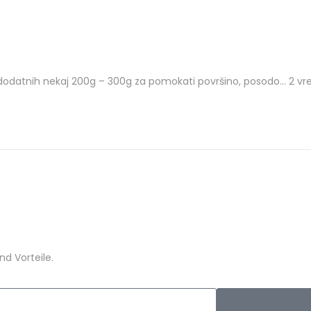
dodatnih nekaj 200g – 300g za pomokati površino, posodo… 2 vr
d Vorteile.