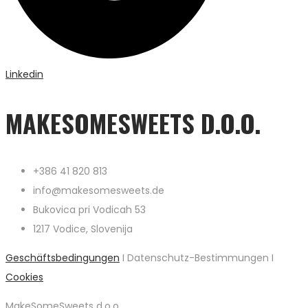
Linkedin
MAKESOMESWEETS D.O.O.
+386 41 820 813
info@makesomesweets.de
Bukovica pri Vodicah 53
1217 Vodice, Slovenija
Geschäftsbedingungen
I Datenschutz-Bestimmungen I
Cookies
MakeSomeSweets d.o.o.