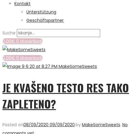
Kontakt
Unterstützung
Geschäftspartner
Suche
0.00
€
0
Warenkorb
0.00
€
0
Warenkorb
JE KVAŠENO TESTO RES TAKO
ZAPLETENO?
Posted on
08/09/2020
09/09/2020
.
by
MakeSomeSweets
.
No
comments yet
.