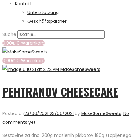
Kontakt
Unterstützung
Geschäftspartner
Suche
0.00
€
0
Warenkorb
0.00
€
0
Warenkorb
PEHTRANOV CHEESECAKE
Posted on
23/06/2021
23/06/2021
.
by
MakeSomeSweets
.
No
comments yet
.
Sestavine za dno: 200g maslenih piškotov 180g stopljenega