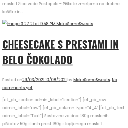
masla 1 žlica vode Postopek: – Piškote zmeljemo na drobne
koščke in…
CHEESECAKE S PRESTAMI IN
BELO ČOKOLADO
Posted on
29/03/2021
10/08/2021
.
by
MakeSomeSweets
.
No
comments yet
.
[et_pb_section admin_label=“section“] [et_pb_row
admin_label=“row“] [et_pb_column type=“4_4″][et_pb_text
admin_label=“Text“] Sestavine za dno: 180g maslenih
piškotov 50g slanih prest 180g stopljenega masla 1…