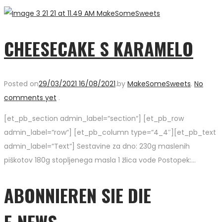
CHEESECAKE S KARAMELO
Posted on
29/03/2021
16/08/2021
.
by
MakeSomeSweets
.
No
comments yet
.
[et_pb_section admin_label=“section“] [et_pb_row
admin_label=“row“] [et_pb_column type=“4_4″][et_pb_text
admin_label=“Text“] Sestavine za dno: 230g maslenih
piškotov 180g stopljenega masla 1 žlica vode Postopek:…
ABONNIEREN SIE DIE
E-NEWS