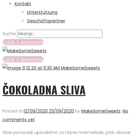
Kontakt
Unterstützung
Geschäftspartner
Suche
0.00
€
0
Warenkorb
0.00
€
0
Warenkorb
ČOKOLADNA SLIVA
Posted on
12/09/2020
23/09/2020
.
by
MakeSomeSweets
.
No
comments yet
.
Slive ponavadi uporabimo za razne marmelade, pite, slivove