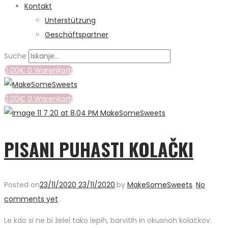
Kontakt
Unterstützung
Geschäftspartner
Suche
0.00
€
0
Warenkorb
0.00
€
0
Warenkorb
PISANI PUHASTI KOLAČKI
Posted on
23/11/2020
23/11/2020
.
by
MakeSomeSweets
.
No
comments yet
.
Le kdo si ne bi želel tako lepih, barvitih in okusnoh kolačkov.