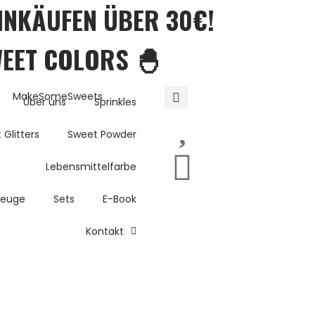
EINKÄUFEN ÜBER 30€!
WEET COLORS 🐣
Über uns
Sprinkles
 Glitters
Sweet Powder
Lebensmittelfarbe
zeuge
Sets
E-Book
Kontakt