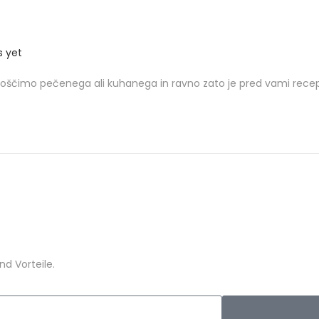
 yet
rivoščimo pečenega ali kuhanega in ravno zato je pred vami rece
d Vorteile.