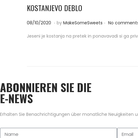
KOSTANJEVO DEBLO
.
.
P
0
08/10/2020
by
MakeSomeSweets
No comments
o
8
Jeseni je kostanja na pretek in ponavavadi si ga p
s
/
t
1
e
0
d
/
o
2
ABONNIEREN SIE DIE
n
0
2
E-NEWS
0
Erhalten Sie Benachrichtigungen über monatliche Neuigkeiten un