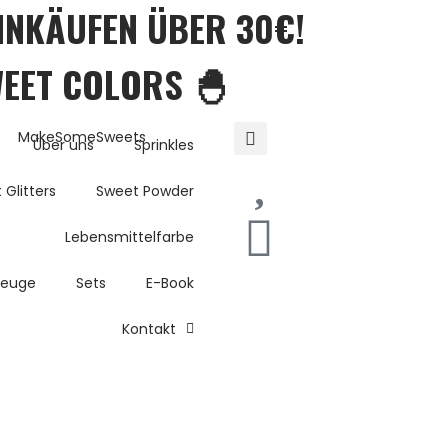
EINKÄUFEN ÜBER 30€!
WEET COLORS 🐣
Über uns
Sprinkles
 Glitters
Sweet Powder
Lebensmittelfarbe
zeuge
Sets
E-Book
Kontakt