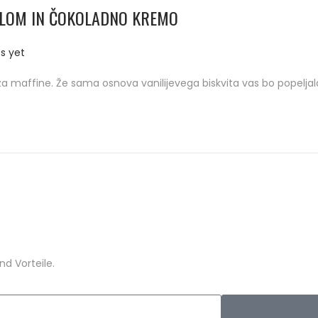
NILOM IN ČOKOLADNO KREMO
s yet
za maffine. Že sama osnova vanilijevega biskvita vas bo popelja
d Vorteile.