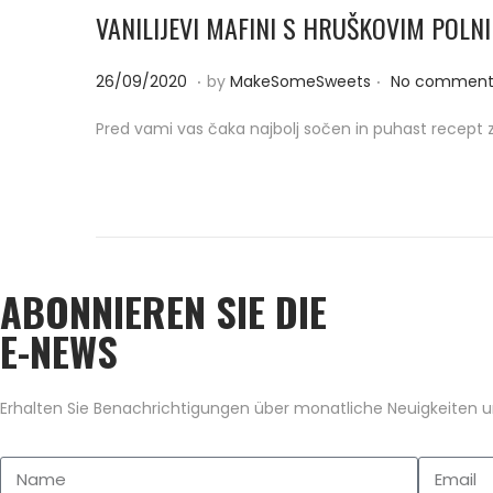
VANILIJEVI MAFINI S HRUŠKOVIM POL
.
.
P
2
26/09/2020
by
MakeSomeSweets
No comment
o
6
Pred vami vas čaka najbolj sočen in puhast recept 
s
/
t
0
e
9
d
/
o
2
ABONNIEREN SIE DIE
n
0
2
E-NEWS
0
Erhalten Sie Benachrichtigungen über monatliche Neuigkeiten un