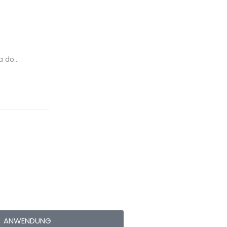
la do…
ANWENDUNG