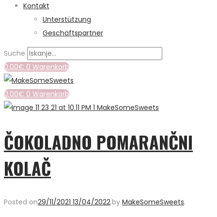
Kontakt
Unterstützung
Geschäftspartner
Suche
0.00
€
0
Warenkorb
0.00
€
0
Warenkorb
ČOKOLADNO POMARANČNI
KOLAČ
Posted on
29/11/2021
13/04/2022
.
by
MakeSomeSweets
.