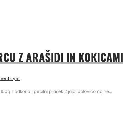
CU Z ARAŠIDI IN KOKICAMI
ents yet
.
00g sladkorja 1 pecilni prašek 2 jajci polovico čajne…