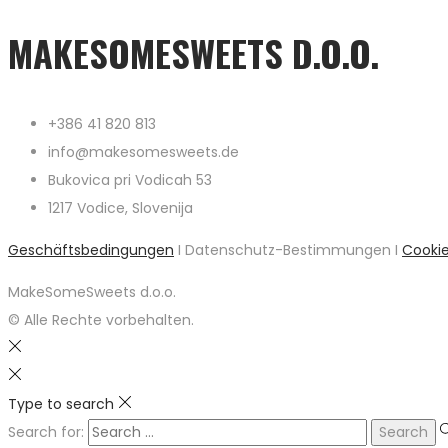
MAKESOMESWEETS D.O.O.
+386 41 820 813
info@makesomesweets.de
Bukovica pri Vodicah 53
1217 Vodice, Slovenija
Geschäftsbedingungen
I Datenschutz-Bestimmungen I
Cooki
MakeSomeSweets d.o.o.
© Alle Rechte vorbehalten.
Type to search
Search for: