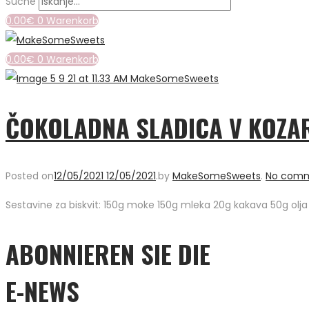
Suche
0.00
€
0
Warenkorb
0.00
€
0
Warenkorb
ČOKOLADNA SLADICA V KOZAR
Posted on
12/05/2021
12/05/2021
.
by
MakeSomeSweets
.
No comm
Sestavine za biskvit: 150g moke 150g mleka 20g kakava 50g olja 1
ABONNIEREN SIE DIE
E-NEWS