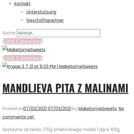
Kontakt
Unterstützung
Geschäftspartner
Suche
0.00
€
0
Warenkorb
0.00
€
0
Warenkorb
MANDLJEVA PITA Z MALINAMI
Posted on
07/03/2021
07/03/2021
.
by
MakeSomeSweets
.
No
comments yet
.
Sestavine za testo: 170g zmehčenega masla 1 jajce 100g