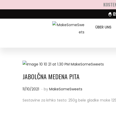
KOSTEN
🐣 O
ÜBER UNS
JABOLČNA MEDENA PITA
.
P
1
11/10/2021
by
MakeSomeSweets
o
1
Sestavine za krhko testo: 250g bele gladke moke 125
s
/
t
1