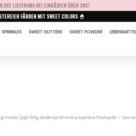
LOSE LIEFERUNG BEI EINKÄUFEN ÜBER 30€!
STEREIER FÄRBEN MIT SWEET COLORS 🐣
SPRINKLES
SWEET GLITTERS
SWEET POWDER
LEBENSMITTE
g masla 1 jajci 50g sladkorja limonina lupinica Postopek: – Vse s