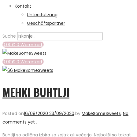
Kontakt
Unterstützung
Geschäftspartner
Suche
0.00
€
0
Warenkorb
0.00
€
0
Warenkorb
MEHKI BUHTLJI
Posted on
16/08/2020
23/09/2020
.
by
MakeSomeSweets
.
No
comments yet
.
Buhtlji so odlična izbira za zajtrk ali večerjo. Najboljši so takrat