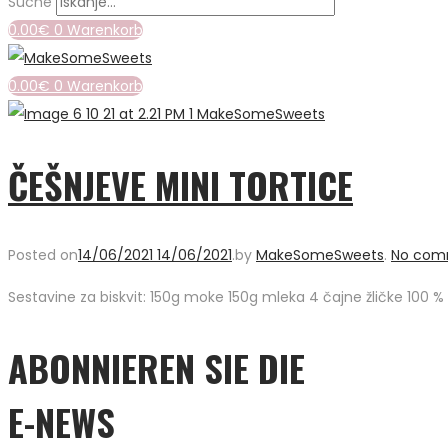
Suche
0.00
€
0
Warenkorb
0.00
€
0
Warenkorb
ČEŠNJEVE MINI TORTICE
Posted on
14/06/2021
14/06/2021
.
by
MakeSomeSweets
.
No com
Sestavine za biskvit: 150g moke 150g mleka 4 čajne žličke 100 % 
ABONNIEREN SIE DIE
E-NEWS