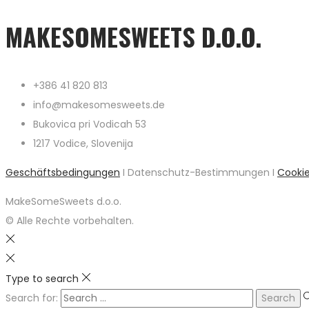
MAKESOMESWEETS D.O.O.
+386 41 820 813
info@makesomesweets.de
Bukovica pri Vodicah 53
1217 Vodice, Slovenija
Geschäftsbedingungen
I Datenschutz-Bestimmungen I
Cooki
MakeSomeSweets d.o.o.
© Alle Rechte vorbehalten.
Type to search
Search for: