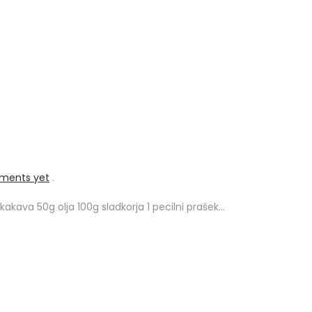
ments yet
.
kakava 50g olja 100g sladkorja 1 pecilni prašek…