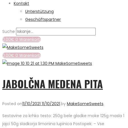
Kontakt
Unterstützung
Geschäftspartner
Suche
0.00
€
0
Warenkorb
0.00
€
0
Warenkorb
JABOLČNA MEDENA PITA
Posted on
11/10/2021
11/10/2021
.
by
MakeSomeSweets
.
Sestavine za krhko testo: 250g bele gladke moke 125g masla 1
jajci 50g sladkorja limonina lupinica Postopek: – Vse