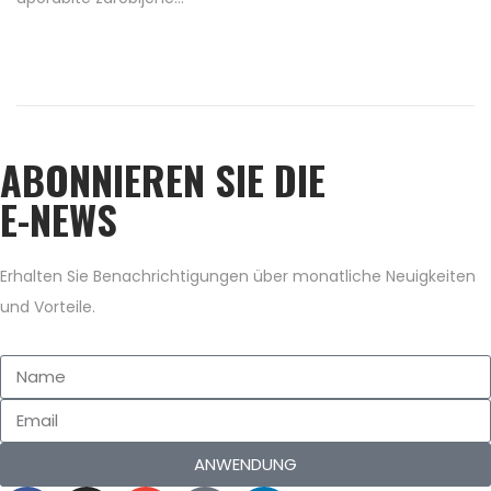
e
0
d
/
o
2
n
0
2
ABONNIEREN SIE DIE
0
E-NEWS
Erhalten Sie Benachrichtigungen über monatliche Neuigkeiten
und Vorteile.
ANWENDUNG