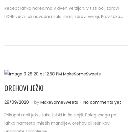
o
1
Recept lahko naredimo v dveh verzijah, v tisti bolj zdravi
s
/
LCHF verziji ali navadni malo manj zdravi verziji. Prav tako…
t
1
e
0
d
/
o
2
n
0
2
0
OREHOVI JEŽKI
.
.
P
2
28/09/2020
by
MakeSomeSweets
No comments yet
o
9
Prikupni mali ježki, tako ljubki in še slajši. Poleg vsega pa
s
/
lahko namesto mletih mandljev, orehov ali lešnikov
t
1
uporabite zdrobljene…