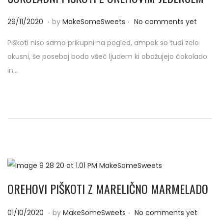
.
.
P
2
29/11/2020
by
MakeSomeSweets
No comments yet
o
9
Piškoti niso samo prikupni na pogled, ampak so tudi zelo
s
/
okusni, še posebaj bodo všeč ljudem ki obožujejo čokolado
t
1
in…
e
1
d
/
o
2
n
0
2
0
OREHOVI PIŠKOTI Z MARELIČNO MARMELADO
.
.
P
0
01/10/2020
by
MakeSomeSweets
No comments yet