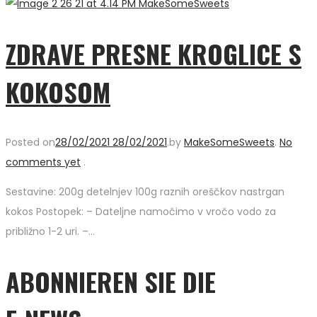
ZDRAVE PRESNE KROGLICE S
KOKOSOM
Posted on
28/02/2021
28/02/2021
.
by
MakeSomeSweets
.
No
comments yet
.
Sestavine: 200g detelnjev 100g raznih oreščkov nastrgan
kokos Postopek: – Dateljne namočimo v vročo vodo za
približno 1-2 uri. –…
ABONNIEREN SIE DIE