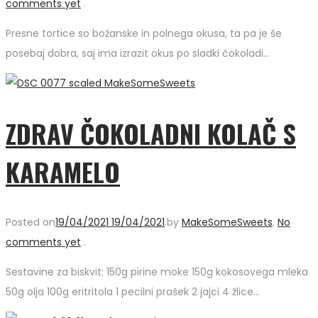
comments yet
.
Presne tortice so božanske in polnega okusa, ta pa je še
posebaj dobra, saj ima izrazit okus po sladki čokoladi…
ZDRAV ČOKOLADNI KOLAČ S
KARAMELO
Posted on
19/04/2021
19/04/2021
.
by
MakeSomeSweets
.
No
comments yet
.
Sestavine za biskvit: 150g pirine moke 150g kokosovega mleka
50g olja 100g eritritola 1 pecilni prašek 2 jajci 4 žlice…