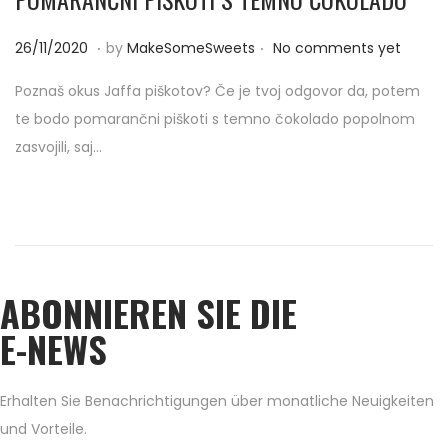
.
.
P
2
26/11/2020
by
MakeSomeSweets
No comments yet
o
6
Poznaš okus Jaffa piškotov? Če je tvoj odgovor da, potem
s
/
te bodo pomarančni piškoti s temno čokolado popolnom
t
1
zasvojili, saj…
e
1
d
/
o
2
n
0
2
ABONNIEREN SIE DIE
0
E-NEWS
Erhalten Sie Benachrichtigungen über monatliche Neuigkeiten
und Vorteile.