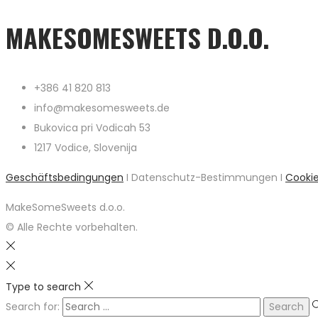
MAKESOMESWEETS D.O.O.
+386 41 820 813
info@makesomesweets.de
Bukovica pri Vodicah 53
1217 Vodice, Slovenija
Geschäftsbedingungen
I Datenschutz-Bestimmungen I
Cooki
MakeSomeSweets d.o.o.
© Alle Rechte vorbehalten.
Type to search
Search for: