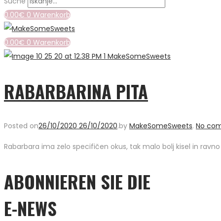
Suche
0.00
€
0
Warenkorb
0.00
€
0
Warenkorb
RABARBARINA PITA
Posted on
26/10/2020
26/10/2020
.
by
MakeSomeSweets
.
No co
Rabarbara ima zelo specifičen okus, tak malo bolj kisel in ravno
ABONNIEREN SIE DIE
E-NEWS