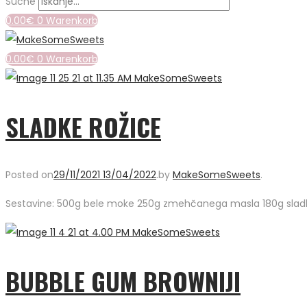
Suche
0.00
€
0
Warenkorb
0.00
€
0
Warenkorb
SLADKE ROŽICE
Posted on
29/11/2021
13/04/2022
.
by
MakeSomeSweets
.
Sestavine: 500g bele moke 250g zmehčanega masla 180g sladkorja
BUBBLE GUM BROWNIJI