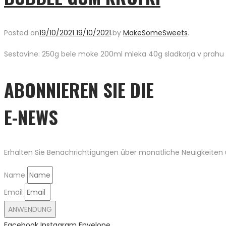
Posted on
19/10/2021
19/10/2021
.
by
MakeSomeSweets
.
Sestavine: 250g bele moke 200ml mleka 40g sladkorja v prahu pec
ABONNIEREN SIE DIE
E-NEWS
Erhalten Sie Benachrichtigungen über monatliche Neuigkeiten u
Name
Email
ANWENDUNG
Facebook
Instagram
Envelope