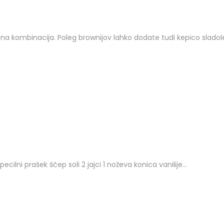
olna kombinacija. Poleg brownijov lahko dodate tudi kepico sladol
ilni prašek ščep soli 2 jajci 1 noževa konica vanilije…