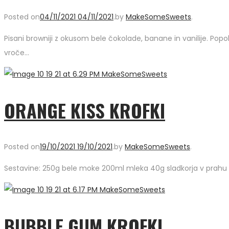
Posted on
04/11/2021
04/11/2021
.
by
MakeSomeSweets
.
Pisani browniji z okusom bele čokolade, banane in vanilije. Pop
vroče…
ORANGE KISS KROFKI
Posted on
19/10/2021
19/10/2021
.
by
MakeSomeSweets
.
Sestavine: 250g bele moke 200ml mleka 40g sladkorja v prahu pec
BUBBLE GUM KROFKI