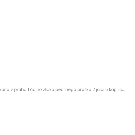
 v prahu 1 čajno žličko pecilnega praška 2 jajci 5 kapljic…