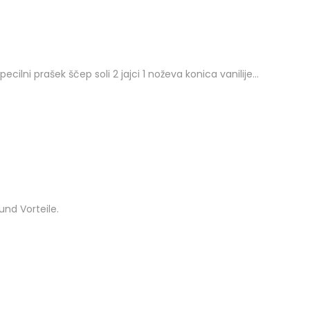
ilni prašek ščep soli 2 jajci 1 noževa konica vanilije…
nd Vorteile.