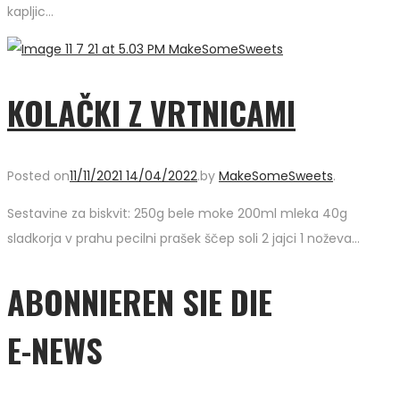
kapljic…
KOLAČKI Z VRTNICAMI
Posted on
11/11/2021
14/04/2022
.
by
MakeSomeSweets
.
Sestavine za biskvit: 250g bele moke 200ml mleka 40g
sladkorja v prahu pecilni prašek ščep soli 2 jajci 1 noževa…
ABONNIEREN SIE DIE
E-NEWS