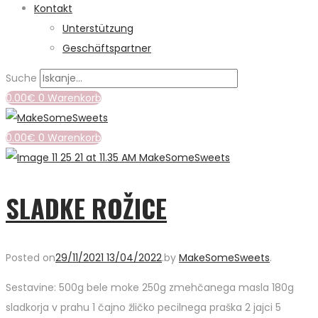
Kontakt
Unterstützung
Geschäftspartner
Suche
0.00
€
0
Warenkorb
0.00
€
0
Warenkorb
SLADKE ROŽICE
Posted on
29/11/2021
13/04/2022
.
by
MakeSomeSweets
.
Sestavine: 500g bele moke 250g zmehčanega masla 180g
sladkorja v prahu 1 čajno žličko pecilnega praška 2 jajci 5