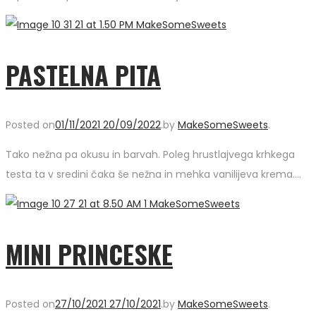
PASTELNA PITA
Posted on
01/11/2021
20/09/2022
.
by
MakeSomeSweets
.
Tako nežna pa okusu in barvah. Poleg hrustlajvega krhkega
testa ta v sredini čaka še nežna in mehka vanilijeva krema….
MINI PRINCESKE
Posted on
27/10/2021
27/10/2021
.
by
MakeSomeSweets
.