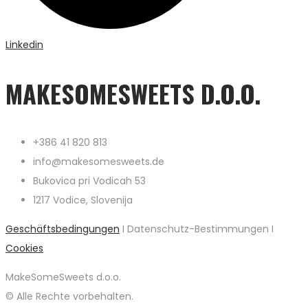
Linkedin
MAKESOMESWEETS D.O.O.
+386 41 820 813
info@makesomesweets.de
Bukovica pri Vodicah 53
1217 Vodice, Slovenija
Geschäftsbedingungen
I Datenschutz-Bestimmungen I
Cookies
MakeSomeSweets d.o.o.
© Alle Rechte vorbehalten.