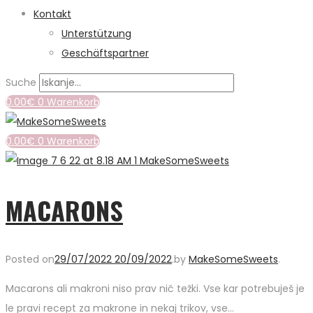
Kontakt
Unterstützung
Geschäftspartner
Suche
0.00
€
0
Warenkorb
0.00
€
0
Warenkorb
MACARONS
Posted on
29/07/2022
20/09/2022
.
by
MakeSomeSweets
.
Macarons ali makroni niso prav nič težki. Vse kar potrebuješ je
le pravi recept za makrone in nekaj trikov, vse…