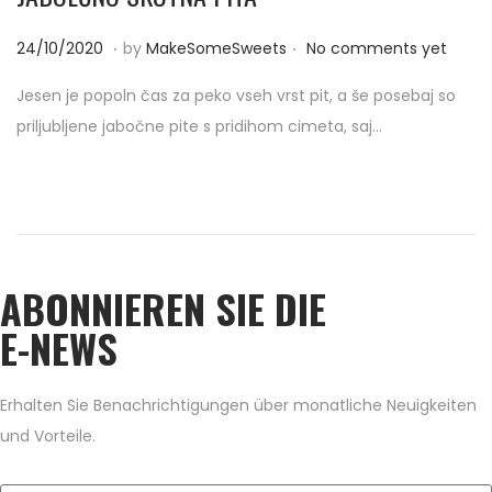
.
.
P
2
24/10/2020
by
MakeSomeSweets
No comments yet
o
4
Jesen je popoln čas za peko vseh vrst pit, a še posebaj so
s
/
priljubljene jabočne pite s pridihom cimeta, saj…
t
1
e
0
d
/
o
2
n
0
ABONNIEREN SIE DIE
2
0
E-NEWS
Erhalten Sie Benachrichtigungen über monatliche Neuigkeiten
und Vorteile.