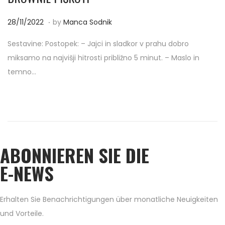
.
P
2
28/11/2022
by
Manca Sodnik
o
8
Sestavine: Postopek: – Jajci in sladkor v prahu dobro
s
/
miksamo na najvišji hitrosti približno 5 minut. – Maslo in
t
1
temno…
e
1
d
/
o
2
n
0
2
ABONNIEREN SIE DIE
2
E-NEWS
Erhalten Sie Benachrichtigungen über monatliche Neuigkeiten
und Vorteile.