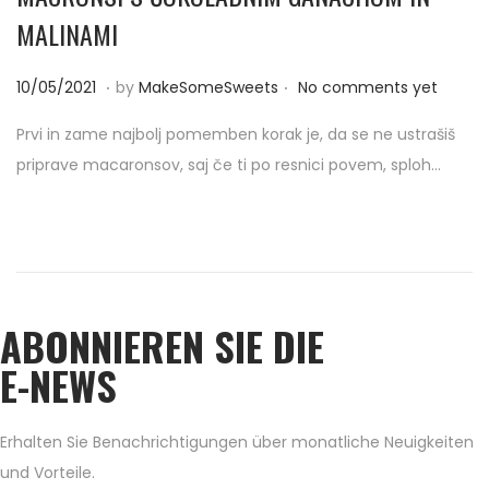
MALINAMI
.
.
P
1
10/05/2021
by
MakeSomeSweets
No comments yet
o
0
Prvi in zame najbolj pomemben korak je, da se ne ustrašiš
s
/
priprave macaronsov, saj če ti po resnici povem, sploh…
t
0
e
5
d
/
o
2
n
0
ABONNIEREN SIE DIE
2
1
E-NEWS
Erhalten Sie Benachrichtigungen über monatliche Neuigkeiten
und Vorteile.