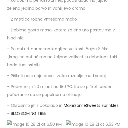
– Ko dobimo penasto zmes, počasi dodamo jajce,
zeleno jedilno barvo in vanilijevo aromo.
– Z metlico ročno vmešamo moko.
– Dobimo gosto maso, katero za eno uro postavimo v
hladilnik.
– Po eni uri, naredimo krogljice velikosti čajne žličke
(kroglice potlačimo na željeno velikost in debelino- taki
bodo tudi ostali).
– Piškoti naj imajo dovolj velko razdaljo med seboj.
– Pečemo jih 20 minut na 180 °C. Ko so piškoti pečeni
počakamo da se popolnoma ohladijo.
– Okrasimo jih s čokolado in
MakeSomeSweets Sprinkles
– BLOSSOMING TREE