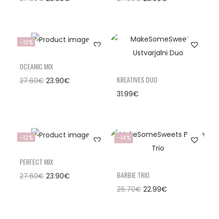
-13%
OCEANIC MIX
KREATIVES DUO
27.60
€
23.90
€
31.99
€
-13%
-14%
PERFECT MIX
BARBIE TRIO
27.60
€
23.90
€
26.70
€
22.99
€