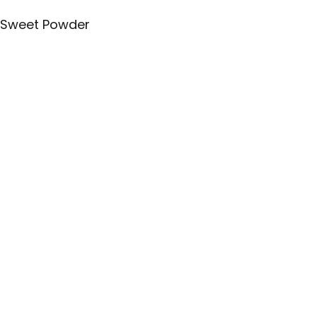
Sweet Powder
Backwerkzeuge
Sets
E-Book
Kontaktieren Sie Support