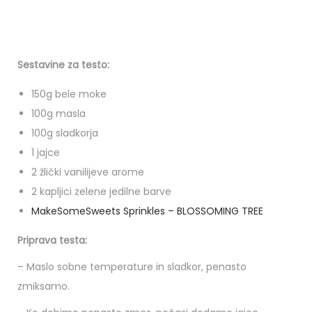
Sestavine za testo:
150g bele moke
100g masla
100g sladkorja
1 jajce
2 žlički vanilijeve arome
2 kapljici zelene jedilne barve
MakeSomeSweets Sprinkles – BLOSSOMING TREE
Priprava testa:
– Maslo sobne temperature in sladkor, penasto
zmiksamo.