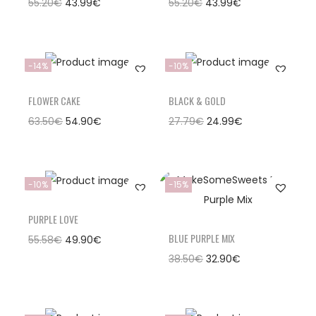
55.20
€
43.99
€
55.20
€
43.99
€
-14%
-10%
FLOWER CAKE
BLACK & GOLD
63.50
€
54.90
€
27.79
€
24.99
€
-10%
-15%
PURPLE LOVE
BLUE PURPLE MIX
55.58
€
49.90
€
38.50
€
32.90
€