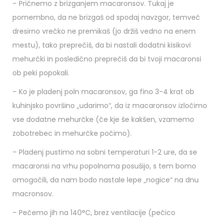
– Pričnemo z brizganjem macaronsov. Tukaj je
pomembno, da ne brizgaš od spodaj navzgor, temveč
dresirno vrečko ne premikaš (jo držiš vedno na enem
mestu), tako preprečiš, da bi nastali dodatni kisikovi
mehurčki in posledično preprečiš da bi tvoji macaronsi
ob peki popokali.
– Ko je pladenj poln macaronsov, ga fino 3-4 krat ob
kuhinjsko površino „udarimo“, da iz macaronsov izločimo
vse dodatne mehurčke (če kje še kakšen, vzamemo
zobotrebec in mehurčke počimo).
– Pladenj pustimo na sobni temperaturi 1-2 ure, da se
macaronsi na vrhu popolnoma posušijo, s tem bomo
omogočili, da nam bodo nastale lepe „nogice“ na dnu
macronsov.
– Pečemo jih na 140°C, brez ventilacije (pečico