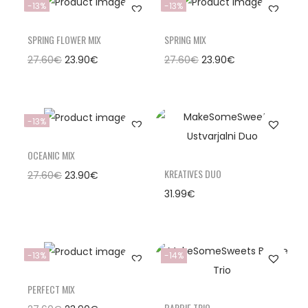
-13%
-13%
SPRING FLOWER MIX
SPRING MIX
27.60
€
23.90
€
27.60
€
23.90
€
-13%
OCEANIC MIX
KREATIVES DUO
27.60
€
23.90
€
31.99
€
-13%
-14%
PERFECT MIX
BARBIE TRIO