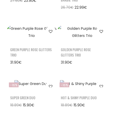
27.60
€
23.90
€
26.70
€
22.99
€
GREEN PURPLE ROSE GLITTERS
GOLDEN PURPLE ROSE
TRIO
GLITTERS TRIO
31.90
€
31.90
€
-16%
-16%
SUPER GREEN DUO
HOT & SHINY PURPLE DUO
18.89
€
15.90
€
18.89
€
15.90
€