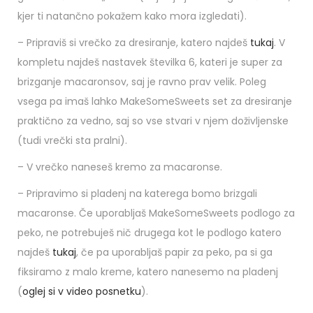
kjer ti natančno pokažem kako mora izgledati).
– Pripraviš si vrečko za dresiranje, katero najdeš
tukaj
. V
kompletu najdeš nastavek številka 6, kateri je super za
brizganje macaronsov, saj je ravno prav velik. Poleg
vsega pa imaš lahko MakeSomeSweets set za dresiranje
praktično za vedno, saj so vse stvari v njem doživljenske
(tudi vrečki sta pralni).
– V vrečko naneseš kremo za macaronse.
– Pripravimo si pladenj na katerega bomo brizgali
macaronse. Če uporabljaš MakeSomeSweets podlogo za
peko, ne potrebuješ nič drugega kot le podlogo katero
najdeš
tukaj
, če pa uporabljaš papir za peko, pa si ga
fiksiramo z malo kreme, katero nanesemo na pladenj
(
oglej si v video posnetku
).