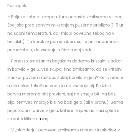
Postopek:
– Beljake sobne temperature penasto zmiksamo v sneg
(beljake pred samim miksanjem pustimo približno 3-5 ur
na sobni temperaturi, da izhlapi odvečna tekočina v
beljakih). Ta korak je pomemben, saj je pri macaronsih
pomembno, da vsebujejo čim manj vode.
– Penasto zmešanim beljakom dodamo kristalni sladkor
in barvilo v gelu, vse skupaj fino zmiksamo, da se kritalni
sladkor povsem raztopi. Zakaj barvilo v gelu? Ker vsebuje
minimalno tekočino vode in ne vsebuje olj. Pri izbiri
barvila moramo biti previdni, saj ne smejo biti na bazi
olja, temveč morajo biti na bazi gela (ali v prahu). Sama
priporočam barve v gelu, katere najdeš na naši spletni
strani, s klikom
tukaj
.
– V „blenderju“ ponovno zmiksamo mandje in sladkor v