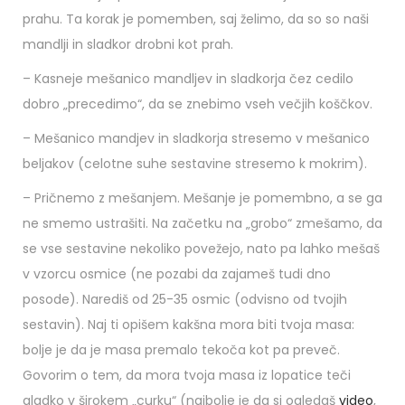
prahu. Ta korak je pomemben, saj želimo, da so so naši
mandlji in sladkor drobni kot prah.
– Kasneje mešanico mandljev in sladkorja čez cedilo
dobro „precedimo“, da se znebimo vseh večjih koščkov.
– Mešanico mandjev in sladkorja stresemo v mešanico
beljakov (celotne suhe sestavine stresemo k mokrim).
– Pričnemo z mešanjem. Mešanje je pomembno, a se ga
ne smemo ustrašiti. Na začetku na „grobo“ zmešamo, da
se vse sestavine nekoliko povežejo, nato pa lahko mešaš
v vzorcu osmice (ne pozabi da zajameš tudi dno
posode). Narediš od 25-35 osmic (odvisno od tvojih
sestavin). Naj ti opišem kakšna mora biti tvoja masa:
bolje je da je masa premalo tekoča kot pa preveč.
Govorim o tem, da mora tvoja masa iz lopatice teči
gladko v širokem „curku“ (najbolje je da si ogledaš
video
,