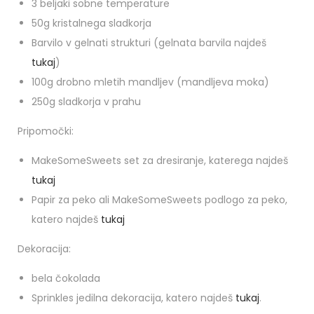
3 beljaki sobne temperature
50g kristalnega sladkorja
Barvilo v gelnati strukturi (gelnata barvila najdeš
tukaj
)
100g drobno mletih mandljev (mandljeva moka)
250g sladkorja v prahu
Pripomočki:
MakeSomeSweets set za dresiranje, katerega najdeš
tukaj
Papir za peko ali MakeSomeSweets podlogo za peko,
katero najdeš
tukaj
Dekoracija:
bela čokolada
Sprinkles jedilna dekoracija, katero najdeš
tukaj
.