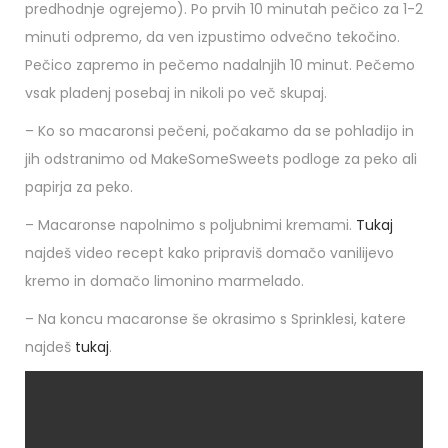
predhodnje ogrejemo). Po prvih 10 minutah pečico za 1-2
minuti odpremo, da ven izpustimo odvečno tekočino.
Pečico zapremo in pečemo nadalnjih 10 minut. Pečemo
vsak pladenj posebaj in nikoli po več skupaj.
– Ko so macaronsi pečeni, počakamo da se pohladijo in
jih odstranimo od MakeSomeSweets podloge za peko ali
papirja za peko.
– Macaronse napolnimo s poljubnimi kremami.
Tukaj
najdeš video recept kako pripraviš domačo vanilijevo
kremo in domačo limonino marmelado.
– Na koncu macaronse še okrasimo s Sprinklesi, katere
najdeš
tukaj
.