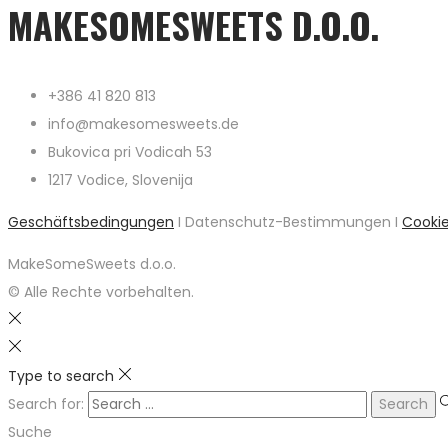
MAKESOMESWEETS D.O.O.
+386 41 820 813
info@makesomesweets.de
Bukovica pri Vodicah 53
1217 Vodice, Slovenija
Geschäftsbedingungen
I Datenschutz-Bestimmungen I
Cooki
MakeSomeSweets d.o.o.
© Alle Rechte vorbehalten.
Type to search
Search for:
Suche