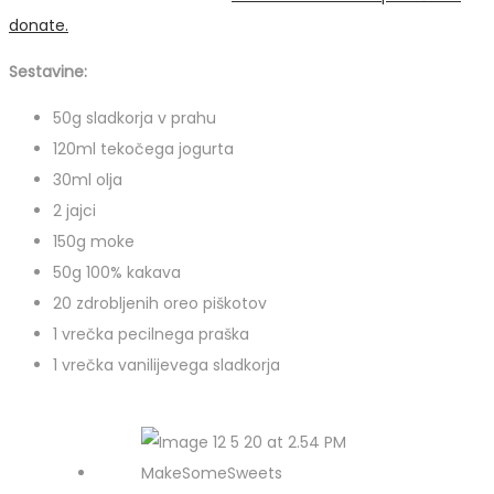
donate.
Sestavine:
50g sladkorja v prahu
120ml tekočega jogurta
30ml olja
2 jajci
150g moke
50g 100% kakava
20 zdrobljenih oreo piškotov
1 vrečka pecilnega praška
1 vrečka vanilijevega sladkorja