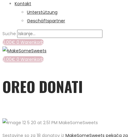
Kontakt
Unterstützung
Geschäftspartner
Suche
0.00
€
0
Warenkorb
0.00
€
0
Warenkorb
OREO DONATI
Sestavine so za 18 donatov iz
MakeSomeSweets pekača za