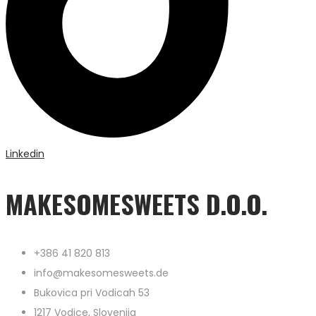
Linkedin
MAKESOMESWEETS D.O.O.
+386 41 820 813
info@makesomesweets.de
Bukovica pri Vodicah 53
1217 Vodice, Slovenija