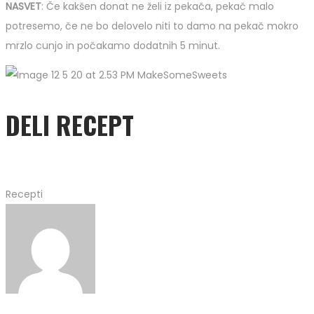
NASVET
: Če kakšen donat ne želi iz pekača, pekač malo
potresemo, če ne bo delovelo niti to damo na pekač mokro
mrzlo cunjo in počakamo dodatnih 5 minut.
DELI RECEPT
Recepti