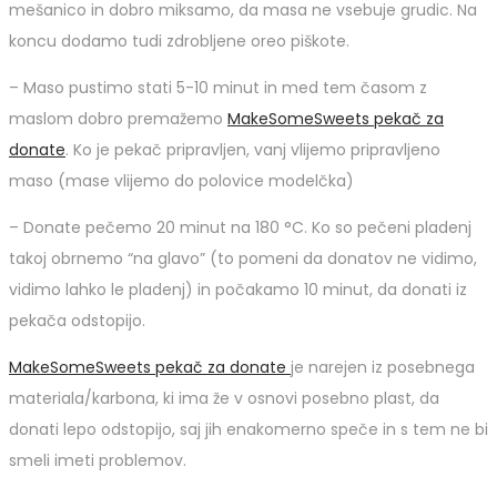
mešanico in dobro miksamo, da masa ne vsebuje grudic. Na
koncu dodamo tudi zdrobljene oreo piškote.
– Maso pustimo stati 5-10 minut in med tem časom z
maslom dobro premažemo
MakeSomeSweets pekač za
donate
. Ko je pekač pripravljen, vanj vlijemo pripravljeno
maso (mase vlijemo do polovice modelčka)
– Donate pečemo 20 minut na 180 °C. Ko so pečeni pladenj
takoj obrnemo “na glavo” (to pomeni da donatov ne vidimo,
vidimo lahko le pladenj) in počakamo 10 minut, da donati iz
pekača odstopijo.
MakeSomeSweets pekač za donate
je narejen iz posebnega
materiala/karbona, ki ima že v osnovi posebno plast, da
donati lepo odstopijo, saj jih enakomerno speče in s tem ne bi
smeli imeti problemov.