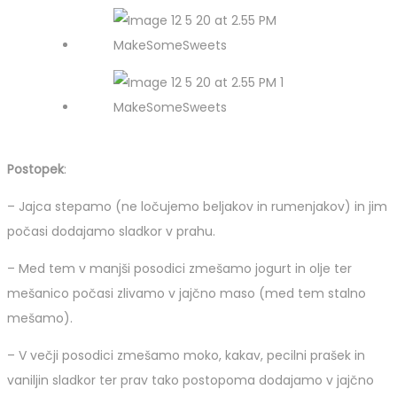
Postopek
:
– Jajca stepamo (ne ločujemo beljakov in rumenjakov) in jim
počasi dodajamo sladkor v prahu.
– Med tem v manjši posodici zmešamo jogurt in olje ter
mešanico počasi zlivamo v jajčno maso (med tem stalno
mešamo).
– V večji posodici zmešamo moko, kakav, pecilni prašek in
vaniljin sladkor ter prav tako postopoma dodajamo v jajčno