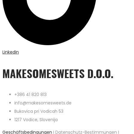
Linkedin
MAKESOMESWEETS D.O.O.
+386 41 820 813
info@makesomesweets.de
Bukovica pri Vodicah 53
1217 Vodice, Slovenija
Geschäftsbedingungen
I Datenschutz-Bestimmungen I