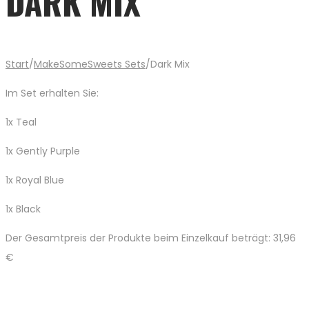
DARK MIX
Start
/
MakeSomeSweets Sets
/
Dark Mix
Im Set erhalten Sie:
1x Teal
1x Gently Purple
1x Royal Blue
1x Black
Der Gesamtpreis der Produkte beim Einzelkauf beträgt: 31,96
€