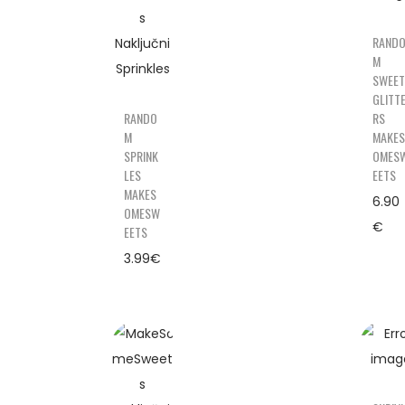
RAND
M
SWEET
GLITT
RANDO
RS
M
MAKES
SPRINK
OMES
LES
EETS
MAKES
6.90
OMESW
€
EETS
3.99
€