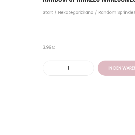
Start
/
Nekategorizirano
/
Random Sprinkl
3.99
€
IN DEN WAR