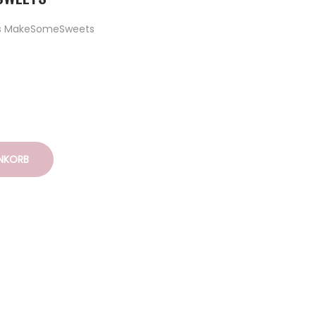
es MakeSomeSweets
ENKORB