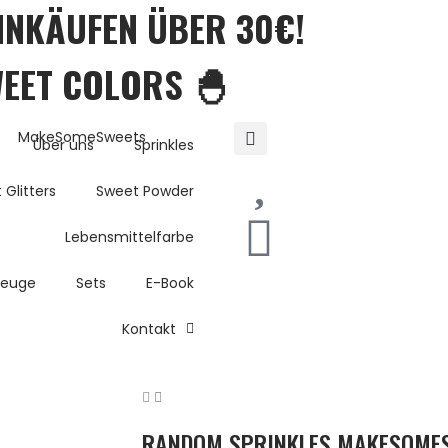
EINKÄUFEN ÜBER 30€!
WEET COLORS 🐣
Über uns
Sprinkles
 Glitters
Sweet Powder
Lebensmittelfarbe
zeuge
Sets
E-Book
Kontakt
RANDOM SPRINKLES MAKESOME