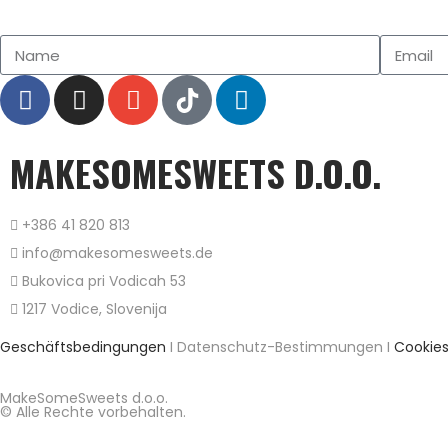
MAKESOMESWEETS D.O.O.
+386 41 820 813
info@makesomesweets.de
Bukovica pri Vodicah 53
1217 Vodice, Slovenija
Geschäftsbedingungen
I Datenschutz-Bestimmungen I
Cookie
MakeSomeSweets d.o.o.
© Alle Rechte vorbehalten.