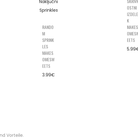
SKRIV
OSTNI
IZDELE
K
RANDO
MAKES
M
OMES
SPRINK
EETS
LES
5.99
MAKES
OMESW
EETS
3.99
€
d Vorteile.