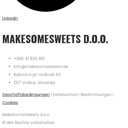
Linkedin
MAKESOMESWEETS D.O.O.
+386 41 820 813
info@makesomesweets.de
Bukovica pri Vodicah 53
1217 Vodice, Slovenija
Geschäftsbedingungen
I Datenschutz-Bestimmungen I
Cookies
MakeSomeSweets d.o.o.
© Alle Rechte vorbehalten.