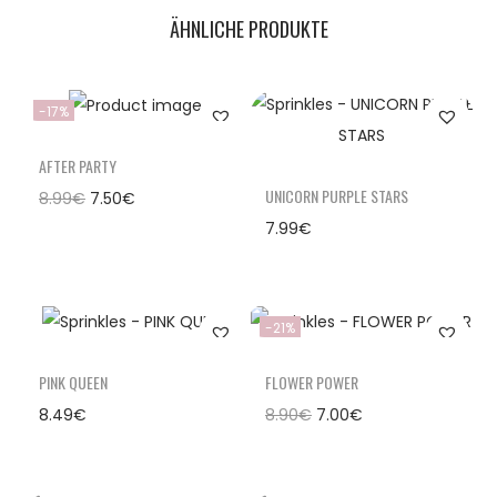
ÄHNLICHE PRODUKTE
-17%
AFTER PARTY
UNICORN PURPLE STARS
8.99
€
7.50
€
7.99
€
-21%
PINK QUEEN
FLOWER POWER
8.49
€
8.90
€
7.00
€