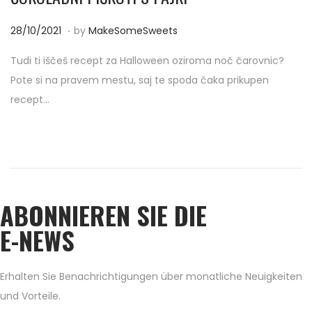
.
P
2
28/10/2021
by
MakeSomeSweets
o
8
Tudi ti iščeš recept za Halloween oziroma noč čarovnic?
s
/
Pote si na pravem mestu, saj te spoda čaka prikupen
t
1
recept…
e
0
d
/
o
2
n
0
2
ABONNIEREN SIE DIE
1
E-NEWS
Erhalten Sie Benachrichtigungen über monatliche Neuigkeiten
und Vorteile.