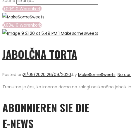
Suche
0.00
€
0
Warenkorb
0.00
€
0
Warenkorb
JABOLČNA TORTA
Posted on
21/09/2020
26/09/2020
.
by
MakeSomeSweets
.
No co
Trenutno je čas, ko imamo doma na zalogi neskončno jabolk in z
ABONNIEREN SIE DIE
E-NEWS