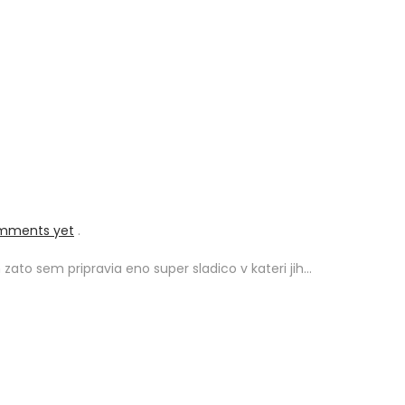
mments yet
.
ato sem pripravia eno super sladico v kateri jih…