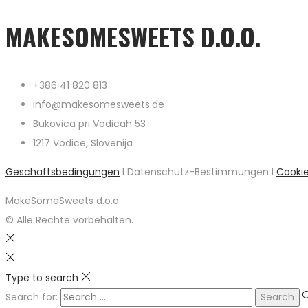
MAKESOMESWEETS D.O.O.
+386 41 820 813
info@makesomesweets.de
Bukovica pri Vodicah 53
1217 Vodice, Slovenija
Geschäftsbedingungen
I Datenschutz-Bestimmungen I
Cooki
MakeSomeSweets d.o.o.
© Alle Rechte vorbehalten.
Type to search
Search for: