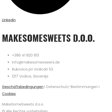
Linkedin
MAKESOMESWEETS D.O.O.
+386 41 820 813
info@makesomesweets.de
Bukovica pri Vodicah 53
1217 Vodice, Slovenija
Geschäftsbedingungen
I Datenschutz-Bestimmungen I
Cookies
MakeSomeSweets d.o.o.
© Alle Rechte vorbehalten.