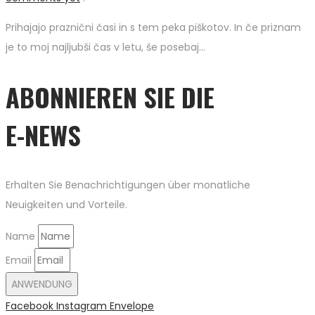
Prihajajo praznični časi in s tem peka piškotov. In če priznam
je to moj najljubši čas v letu, še posebaj…
ABONNIEREN SIE DIE
E-NEWS
Erhalten Sie Benachrichtigungen über monatliche
Neuigkeiten und Vorteile.
Name
Email
ANWENDUNG
Facebook
Instagram
Envelope