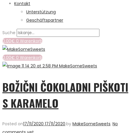
Kontakt
Unterstützung
Geschäftspartner
Suche
0.00
€
0
Warenkorb
0.00
€
0
Warenkorb
BOŽIČNI ČOKOLADNI PIŠKOTI
S KARAMELO
Posted on
17/11/2020
17/11/2020
.
by
MakeSomeSweets
.
No
comments yet
.