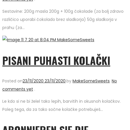
Sestavine: 200g masla 200g + 100g čokolade (za bolj zdravo
različico uporabi čokolado brez sladkorja) 50g sladkorja v
prahu (za…
PISANI PUHASTI KOLAČKI
Posted on
23/11/2020
23/11/2020
.
by
MakeSomeSweets
.
No
comments yet
.
Le kdo si ne bi želel tako lepih, barvitih in okusnoh kolačkov.
Poleg tega, da za tako sočne kolačke potrebuješ…
ABONNIEREN SIE DIE