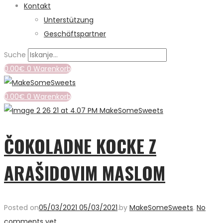
Kontakt
Unterstützung
Geschäftspartner
Suche
0.00
€
0
Warenkorb
0.00
€
0
Warenkorb
ČOKOLADNE KOCKE Z
ARAŠIDOVIM MASLOM
Posted on
05/03/2021
05/03/2021
.
by
MakeSomeSweets
.
No
comments yet
.