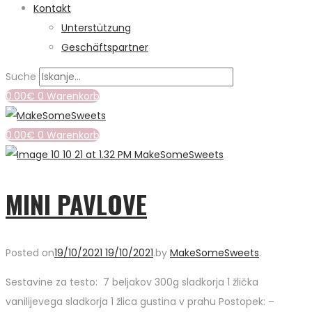
Kontakt
Unterstützung
Geschäftspartner
Suche
0.00
€
0
Warenkorb
0.00
€
0
Warenkorb
MINI PAVLOVE
Posted on
19/10/2021
19/10/2021
.
by
MakeSomeSweets
.
Sestavine za testo: 7 beljakov 300g sladkorja 1 žlička
vanilijevega sladkorja 1 žlica gustina v prahu Postopek: –