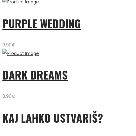
PURPLE WEDDING
8.90
€
DARK DREAMS
8.90
€
KAJ LAHKO USTVARIŠ?