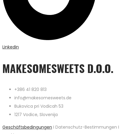
Linkedin
MAKESOMESWEETS D.O.O.
+386 41 820 813
info@makesomesweets.de
Bukovica pri Vodicah 53
1217 Vodice, Slovenija
Geschäftsbedingungen
I Datenschutz-Bestimmungen I