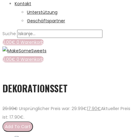
Kontakt
Unterstützung
Geschäftspartner
Suche
0.00
€
0
Warenkorb
0.00
€
0
Warenkorb
DEKORATIONSSET
29.99
€
Ursprünglicher Preis war: 29.99€
17.90
€
Aktueller Preis
ist: 17.90€.
Add To Cart