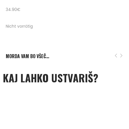
34.90
€
Nicht vorrätig
MORDA VAM BO VŠEČ…
KAJ LAHKO USTVARIŠ?